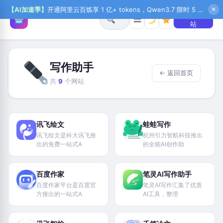
【AI加速季】
开通阿里云百炼享 1 亿+ tokens，Qwen3.7 限时 5 折起，秒悟新注送 1 万积分，加入 OPC 赢百万助力金，QoderWork CN 首月 0 元
✕
+ 提交网
☰
站
写作助手
← 返回首页
共
9
个网站
讯飞绘文
蛙蛙写作
讯飞绘文是科大讯飞推
杭州引力智航科技推出
出的免费一站式A
的全能AI创作助
百度作家
笔灵AI写作助手
百度作家平台是百度官
笔灵AI写作汇集了优质
方推出的一站式A
AI工具，整理