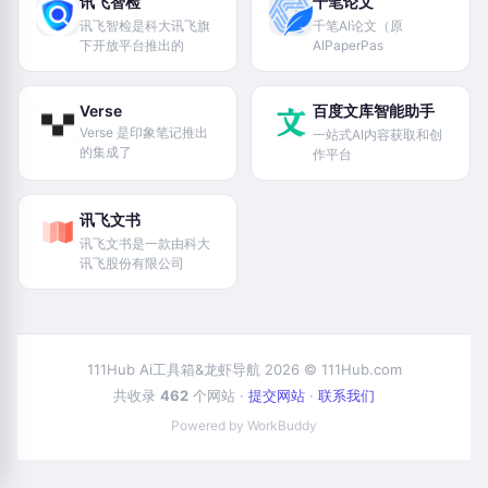
讯飞智检
千笔论文
讯飞智检是科大讯飞旗
千笔AI论文（原
下开放平台推出的
AIPaperPas
Verse
百度文库智能助手
Verse 是印象笔记推出
一站式AI内容获取和创
的集成了
作平台
讯飞文书
讯飞文书是一款由科大
讯飞股份有限公司
111Hub Ai工具箱&龙虾导航 2026 © 111Hub.com
共收录
462
个网站 ·
提交网站
·
联系我们
Powered by WorkBuddy