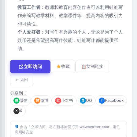
教育工作者
：教师和教育内容创作者可以利用蛙蛙写
作来编写教学材料、教案课件等，提高内容的吸引力
和可读性。
个人爱好者
：对写作有兴趣的个人，无论是为了个人
娱乐还是希望提高写作技能，蛙蛙写作都能提供帮
助。
立即访问
收藏
复制链接
← 返回
分享到：
微信
微博
小红书
QQ
Facebook
微
博
红
Q
f
X
X
点击「立即访问」将在新标签页打开
wawawriter.com
，请注
意网络安全