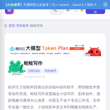
【AI加速季】
开通阿里云百炼享 1 亿+ tokens，Qwen3.7 限时 5 折起，秒悟新注送 1 万积分，加入 OPC 赢百万助力金，QoderWork CN 首月 0 元
✕
+ 提交网
☰
站
首页
写作助手
蛙蛙写作
›
›
蛙蛙写作
立即访问
写作助手
2026年03月21日
杭州引力智航科技推出的全能AI创作助手，用智能技术激
发创作灵感。蛙蛙写作深度融合小说写作、剧本创作、漫
剧视频与通用办公场景，内置五千余个专业工作流，支持
长短篇一键生文、小说转剧本及文本到视频全链路生产。