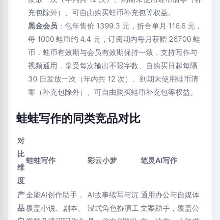
充包除外）、可自由购买蛙币补充包等权益。
黑金会员
：包年售价 1399.3 元，折合单月 116.6 元，
每 1000 蛙币约 4.4 元，订阅期内每月获赠 26700 蛙
币，蛙币有效期与会员有效期保持一致，支持写作与
视频通用，享受每次输出不限字数、自购买日起每隔
30 日发放一次（年内共 12 次）、到期未使用蛙币清
零（补充包除外）、可自由购买蛙币补充包等权益。
蛙蛙写作的同类竞品对比
对
比
蛙蛙写作
彩云小梦
笔灵AI写作
维
度
产
全能AI创作助手，
AI故事续写与沉
通用办公与自媒体
品
覆盖小说、剧本、
浸式角色扮演工
文案助手，覆盖公