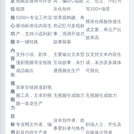
定
视频及通用写作全
具，偏向C端娱
文、论文、小红书
位
链路
乐化创作
等200+场景
核
5000+专业工作流
世界观构建、角
模块化模板快速生
心
驱动标准化内容生
色记忆与多线叙
成文案，单点产出
功
产，支持小说到剧
事，强调开放式
效率高
能
本一键转换
故事探索
内
支持小说、剧本、
主要输出文本型
仅支持文本内容生
容
漫剧视频等全链路
互动故事，未打
成，未涉及多媒体
输
成品输出
通视频化生产
可视化
出
视
首家全链路漫剧视
频
频工具，文本到视
无视频生成能力
无视频生成能力
能
频一条龙生产
力
目
业余创作者、故
标
专业网文作者、编
职场人士、学生及
事爱好者与角色
用
剧及内容生产者
自媒体运营者