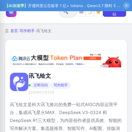
【AI加速季】
开通阿里云百炼享 1 亿+ tokens，Qwen3.7 限时 5 折起，秒悟新注送 1 万积分，加入 OPC 赢百万助力金，QoderWork CN 首月 0 元
✕
+ 提交网
☰
站
首页
写作助手
讯飞绘文
›
›
讯飞绘文
立即访问
写作助手
2026年03月21日
讯飞绘文是科大讯飞推出的免费一站式AIGC内容运营平
台，集成讯飞星火MAX、DeepSeek V3-0324 和
DeepSeek R1三大模型，为内容创作者提供高效、智能的
写作解决方案。集选题推荐、智能写作、AI配图、排版润