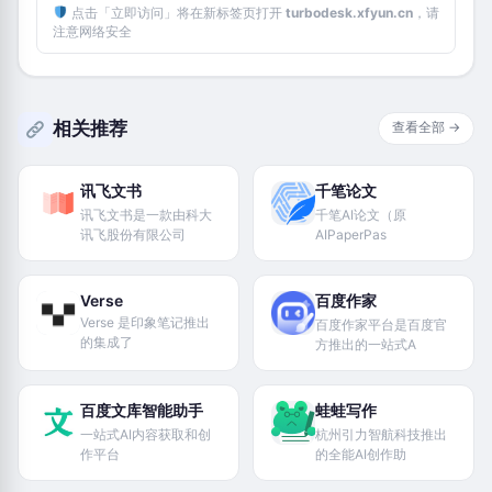
点击「立即访问」将在新标签页打开
turbodesk.xfyun.cn
，请
注意网络安全
相关推荐
查看全部 →
讯飞文书
千笔论文
讯飞文书是一款由科大
千笔AI论文（原
讯飞股份有限公司
AIPaperPas
Verse
百度作家
Verse 是印象笔记推出
百度作家平台是百度官
的集成了
方推出的一站式A
百度文库智能助手
蛙蛙写作
一站式AI内容获取和创
杭州引力智航科技推出
作平台
的全能AI创作助