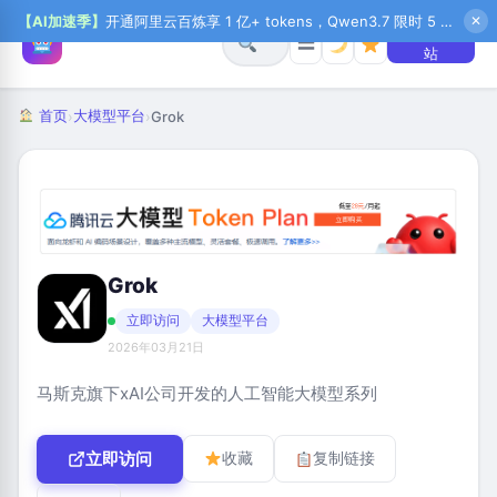
【AI加速季】
开通阿里云百炼享 1 亿+ tokens，Qwen3.7 限时 5 折起，秒悟新注送 1 万积分，加入 OPC 赢百万助力金，QoderWork CN 首月 0 元
✕
+ 提交网
☰
站
首页
大模型平台
›
›
Grok
Grok
立即访问
大模型平台
2026年03月21日
马斯克旗下xAI公司开发的人工智能大模型系列
立即访问
收藏
复制链接