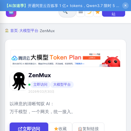
【AI加速季】
开通阿里云百炼享 1 亿+ tokens，Qwen3.7 限时 5 折起，秒悟新注送 1 万积分，加入 OPC 赢百万助力金，QoderWork CN 首月 0 元
✕
+ 提交网
☰
站
首页
大模型平台
›
›
ZenMux
ZenMux
立即访问
大模型平台
2026年03月30日
以禅意的清晰驾驭 AI：
万千模型，一个网关，统一接入。
立即访问
收藏
复制链接