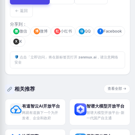
← 返回
分享到：
微信
微博
小红书
QQ
Facebook
微
博
红
Q
f
X
X
点击「立即访问」将在新标签页打开
zenmux.ai
，请注意网络
安全
相关推荐
查看全部 →
有道智云AI开放平台
智谱大模型开放平台
网易有道旗下一个为开
智谱大模型开放平台-新
发者、企业和政府
一代国产自主通