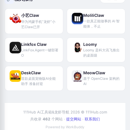
小艺Claw
MoliliClaw
一款真正能做事的 AI 智
华为鸿蒙手机“龙虾”小
能体，不止
艺Claw已开
Linkfox Claw
Loomy
LinkFox.Agent一键部署
Loomy 是科大讯飞推出
O
的桌面级
DeskClaw
MeowClaw
首款桌面宠物版AI全能
基于 OpenClaw 架构的
助手 准备好迎
AI
111Hub Ai工具箱&龙虾导航 2026 © 111Hub.com
共收录
462
个网站 ·
提交网站
·
联系我们
Powered by WorkBuddy