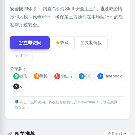
安全防御体系： 内置 “涂鸦 Skill 安全卫士”，通过威胁情
报和大模型代码审计，确保第三方插件在本地运行时的隐
私与系统安全。
立即访问
收藏
复制链接
← 返回
分享到：
微信
微博
小红书
QQ
Facebook
微
博
红
Q
f
X
X
点击「立即访问」将在新标签页打开
claw.tuya.ai
，请注意网
络安全
相关推荐
查看全部 →