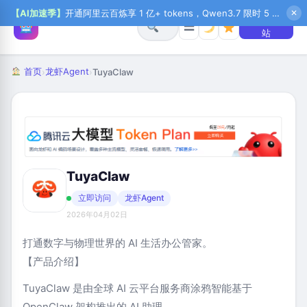
【AI加速季】
开通阿里云百炼享 1 亿+ tokens，Qwen3.7 限时 5 折起，秒悟新注送 1 万积分，加入 OPC 赢百万助力金，QoderWork CN 首月 0 元
✕
+ 提交网
☰
站
首页
龙虾Agent
›
›
TuyaClaw
TuyaClaw
立即访问
龙虾Agent
2026年04月02日
打通数字与物理世界的 AI 生活办公管家。
【产品介绍】
TuyaClaw 是由全球 AI 云平台服务商涂鸦智能基于
OpenClaw 架构推出的 AI 助理。