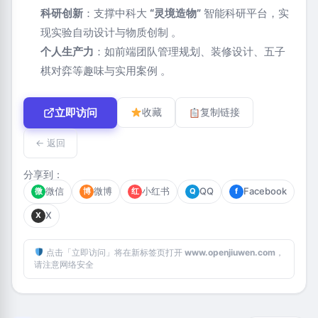
科研创新
‌：支撑中科大 ‌
“灵境造物”
‌ 智能科研平台，实
现实验自动设计与物质创制 ‌‌
。
个人生产力
‌：如前端团队管理规划、装修设计、五子
棋对弈等趣味与实用案例 ‌‌
。
立即访问
收藏
复制链接
← 返回
分享到：
微信
微博
小红书
QQ
Facebook
微
博
红
Q
f
X
X
点击「立即访问」将在新标签页打开
www.openjiuwen.com
，
请注意网络安全