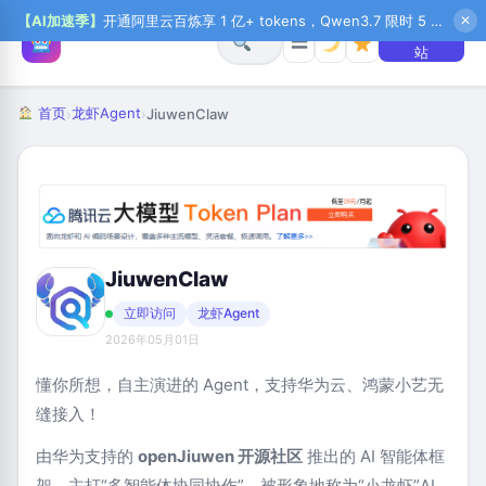
【AI加速季】
开通阿里云百炼享 1 亿+ tokens，Qwen3.7 限时 5 折起，秒悟新注送 1 万积分，加入 OPC 赢百万助力金，QoderWork CN 首月 0 元
✕
+ 提交网
☰
站
首页
龙虾Agent
›
›
JiuwenClaw
JiuwenClaw
立即访问
龙虾Agent
2026年05月01日
懂你所想，自主演进的 Agent，支持华为云、鸿蒙小艺无
缝接入！
由华为支持的 ‌
openJiuwen 开源社区
‌ 推出的 AI 智能体框
架，主打“多智能体协同协作”，被形象地称为“小龙虾”AI