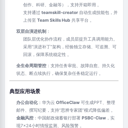
创作、科研、金融等），支持开箱即用 ‌‌
。
支持通过 ‌
teamskill-creator
‌ 自动生成技能包，并
上传至 ‌
Team Skills Hub
‌ 共享平台 ‌‌
。
双层自演进机制
‌：
团队层优化协作流程，成员层提升工具调用能力。
采用“演进补丁”架构，经验独立存储、可追溯、可
回滚，保障系统稳定性 ‌‌
。
全生命周期管控
‌：支持任务审批、故障自愈、持久化
状态、断点续执行，确保复杂任务稳定运行 ‌‌
。
典型应用场景
办公自动化
‌：华为云 ‌
OfficeClaw
‌ 可生成PPT、整理
邮件、撰写纪要，支持“思辨专家团”模式降低偏差 ‌‌
。
金融风控
‌：中国邮政储蓄银行部署 ‌
PSBC-Claw
‌，实
现7×24小时情报监测、风险预警 ‌‌
。