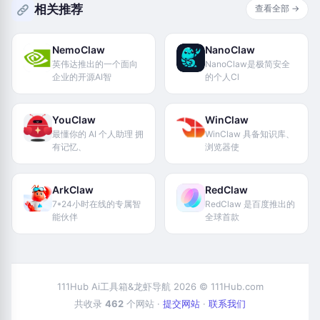
相关推荐
查看全部 →
NemoClaw
NanoClaw
英伟达推出的一个面向
NanoClaw是极简安全
企业的开源AI智
的个人Cl
YouClaw
WinClaw
最懂你的 AI 个人助理 拥
WinClaw 具备知识库、
有记忆、
浏览器使
ArkClaw
RedClaw
7*24小时在线的专属智
RedClaw 是百度推出的
能伙伴
全球首款
111Hub Ai工具箱&龙虾导航 2026 © 111Hub.com
共收录
462
个网站 ·
提交网站
·
联系我们