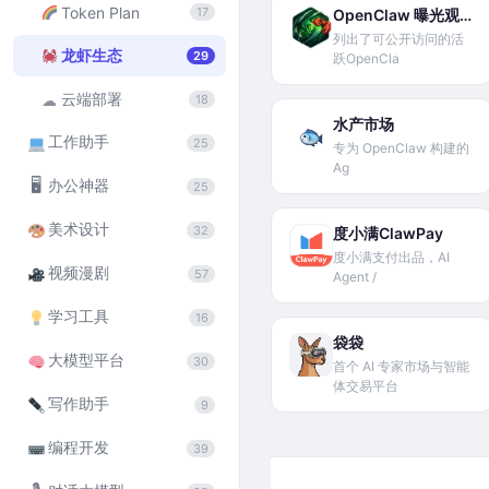
Token Plan
17
OpenClaw 曝光观察板
列出了可公开访问的活
龙虾生态
29
跃OpenCla
云端部署
☁
18
水产市场
工作助手
25
专为 OpenClaw 构建的
Ag
🖥
办公神器
25
美术设计
32
度小满ClawPay
度小满支付出品，AI
视频漫剧
57
Agent /
学习工具
16
袋袋
大模型平台
30
首个 AI 专家市场与智能
体交易平台
写作助手
9
编程开发
39