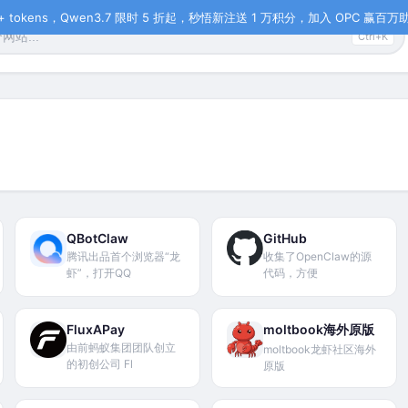
tokens，Qwen3.7 限时 5 折起，秒悟新注送 1 万积分，加入 OPC 赢百万助力
Ctrl+K
QBotClaw
GitHub
腾讯出品首个浏览器“龙
收集了OpenClaw的源
虾”，打开QQ
代码，方便
FluxAPay
moltbook海外原版
由前蚂蚁集团团队创立
moltbook龙虾社区海外
的初创公司 Fl
原版