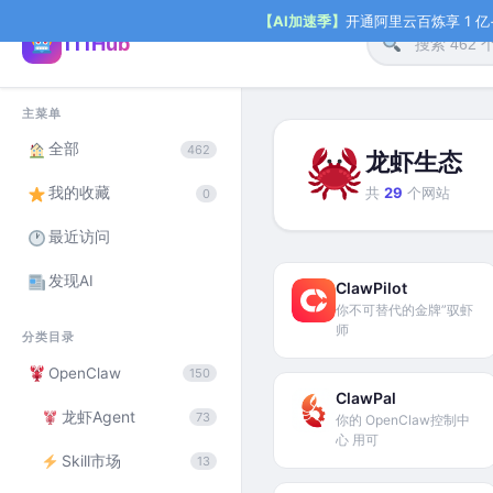
【AI加速季】
开通阿里云百炼享 1 亿+ 
111Hub
主菜单
全部
462
龙虾生态
我的收藏
共
29
个网站
0
最近访问
发现AI
ClawPilot
你不可替代的金牌”驭虾
师
分类目录
OpenClaw
150
ClawPal
龙虾Agent
73
你的 OpenClaw控制中
心 用可
Skill市场
13