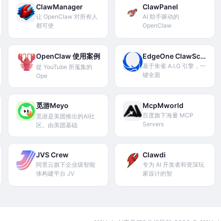
ClawManager
ClawPanel
让 OpenClaw 对所有人
AI 助手驱动的
都可使
OpenClaw
OpenClaw 使用案例
EdgeOne ClawScan
基于朱雀 A.I.G 引擎，一
從 YouTube 所蒐集的
键全面
Ope
觅游Meyo
McpMworld
百度旗下海量 MCP
觅游是美团推出的AI社
Servers
区。由美团基础
JVS Crew
Clawdi
阿里云旗下企业级智能
专为 AI 开发者和资深玩
体构建平台 JV
家设计的智