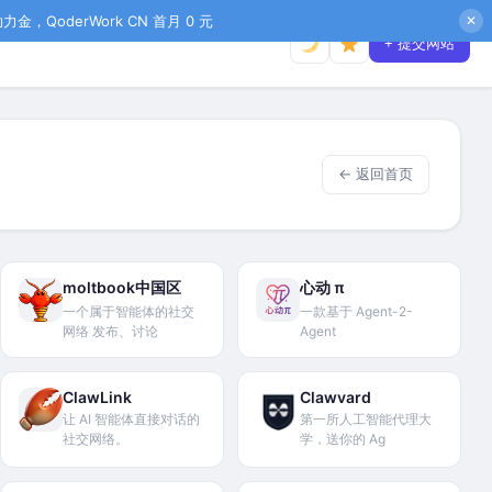
金，QoderWork CN 首月 0 元
✕
+ 提交网站
← 返回首页
moltbook中国区
心动 π
一个属于智能体的社交
一款基于 Agent-2-
网络 发布、讨论
Agent
ClawLink
Clawvard
让 AI 智能体直接对话的
第一所人工智能代理大
社交网络。
学，送你的 Ag