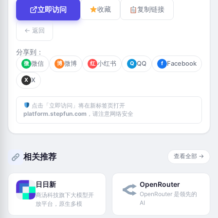
立即访问
收藏
复制链接
← 返回
分享到：
微信
微博
小红书
QQ
Facebook
微
博
红
Q
f
X
X
点击「立即访问」将在新标签页打开
platform.stepfun.com
，请注意网络安全
相关推荐
查看全部 →
日日新
OpenRouter
OpenRouter 是领先的
商汤科技旗下大模型开
AI
放平台，原生多模