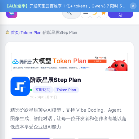
【AI加速季】
开通阿里云百炼享 1 亿+ tokens，Qwen3.7 限时 5 折起，秒悟新注送 1 万积分，加入 OPC 赢百万助力金，QoderWork CN 首月 0 元
✕
+ 提交网
☰
站
首页
阶跃星辰Step Plan
›
Token Plan
›
阶跃星辰Step Plan
立即访问
Token Plan
2026年03月31日
精选阶跃星辰顶尖Al模型，支持 Vibe Coding、Agent、
图像生成、智能对话，让每一位开发者和创作者都能以超
低成本享受企业级AI能力