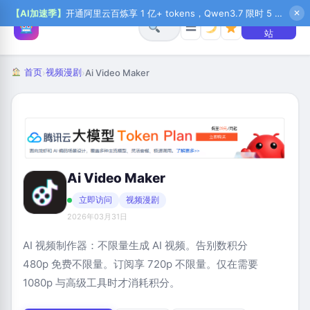
【AI加速季】
开通阿里云百炼享 1 亿+ tokens，Qwen3.7 限时 5 折起，秒悟新注送 1 万积分，加入 OPC 赢百万助力金，QoderWork CN 首月 0 元
✕
+ 提交网
☰
站
首页
视频漫剧
›
›
Ai Video Maker
Ai Video Maker
立即访问
视频漫剧
2026年03月31日
AI 视频制作器：不限量生成 AI 视频。告别数积分
480p 免费不限量。订阅享 720p 不限量。仅在需要
1080p 与高级工具时才消耗积分。