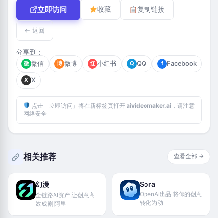
立即访问
收藏
复制链接
← 返回
分享到：
微信
微博
小红书
QQ
Facebook
微
博
红
Q
f
X
X
点击「立即访问」将在新标签页打开
aivideomaker.ai
，请注意
网络安全
相关推荐
查看全部 →
幻漫
Sora
OpenAi出品 将你的创意
全链路AI资产,让创意高
转化为动
效成剧 阿里