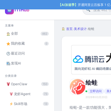
【AI加速季】
开通阿里云百炼享 1 亿+ 
111Hub
主菜单
首页
美术设计
绘蛙
›
›
全部
462
我的收藏
0
最近访问
发现AI
分类目录
绘蛙
OpenClaw
150
立即访问
美
龙虾Agent
73
2026年03月20日
Skill市场
13
绘蛙-是一款功能强大，