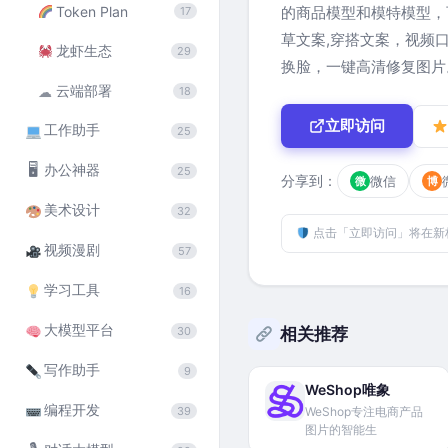
Token Plan
的商品模型和模特模型，
17
草文案,穿搭文案，视频
龙虾生态
29
换脸，一键高清修复图片
云端部署
☁
18
立即访问
工作助手
25
🖥
办公神器
25
分享到：
微信
微
博
美术设计
32
点击「立即访问」将在新
视频漫剧
57
学习工具
16
大模型平台
相关推荐
30
写作助手
9
WeShop唯象
编程开发
39
WeShop专注电商产品
图片的智能生