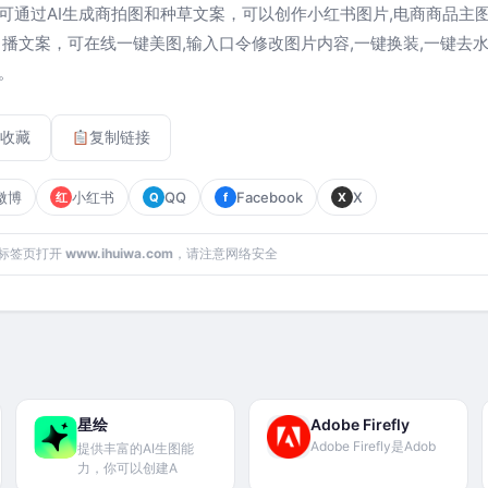
可通过AI生成商拍图和种草文案，可以创作小红书图片,电商商品主图
口播文案，可在线一键美图,输入口令修改图片内容,一键换装,一键去
。
收藏
复制链接
微博
小红书
QQ
Facebook
X
红
Q
f
X
标签页打开
www.ihuiwa.com
，请注意网络安全
星绘
Adobe Firefly
Adobe Firefly是Adob
提供丰富的AI生图能
力，你可以创建A