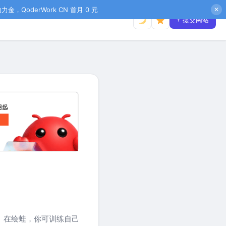
金，QoderWork CN 首月 0 元
✕
+ 提交网站
。在绘蛙，你可训练自己