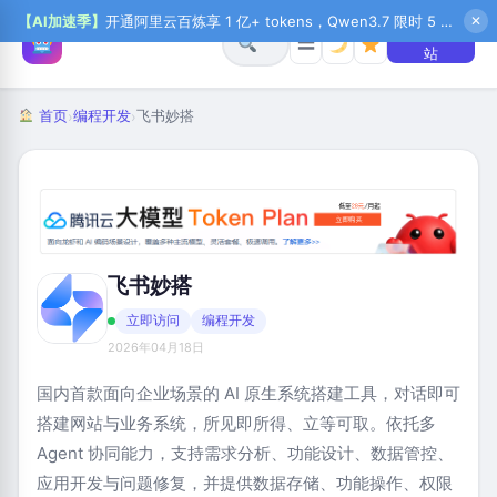
【AI加速季】
开通阿里云百炼享 1 亿+ tokens，Qwen3.7 限时 5 折起，秒悟新注送 1 万积分，加入 OPC 赢百万助力金，QoderWork CN 首月 0 元
✕
+ 提交网
☰
站
首页
编程开发
飞书妙搭
›
›
飞书妙搭
立即访问
编程开发
2026年04月18日
国内首款面向企业场景的 AI 原生系统搭建工具，对话即可
搭建网站与业务系统，所见即所得、立等可取。依托多
Agent 协同能力，支持需求分析、功能设计、数据管控、
应用开发与问题修复，并提供数据存储、功能操作、权限