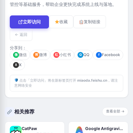
管控等基础服务，帮助企业更快完成系统上线与落地。
立即访问
收藏
复制链接
← 返回
分享到：
微信
微博
小红书
QQ
Facebook
微
博
红
Q
f
X
X
点击「立即访问」将在新标签页打开
miaoda.feishu.cn
，请注
意网络安全
相关推荐
查看全部 →
CatPaw
Google Antigravity