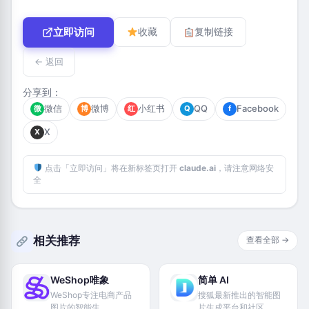
立即访问
收藏
复制链接
← 返回
分享到：
微信
微博
小红书
QQ
Facebook
微
博
红
Q
f
X
X
点击「立即访问」将在新标签页打开
claude.ai
，请注意网络安
全
相关推荐
查看全部 →
WeShop唯象
简单 AI
WeShop专注电商产品
搜狐最新推出的智能图
图片的智能生
片生成平台和社区