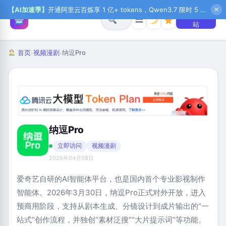
【AI加速季】
开通阿里云百炼享 1 亿+ tokens，Qwen3.7 限时 5 折起，秒悟新注送 1 万积分，加入 OPC 赢百万助力金，QoderWork CN 首月 0 元
✕
+ 提交网
☰
站
首页
视频漫剧
纳逗Pro
›
›
纳逗Pro
立即访问
视频漫剧
2026年04月08日
爱奇艺自研的AI智能体平台，也是国内首个专业影视制作
智能体。2026年3月30日，纳逗Pro正式对外开放，进入
预商用阶段，支持从剧本生成、分镜设计到成片输出的“一
站式”创作流程，并独创“素材泛搜”“大片提示词”等功能。