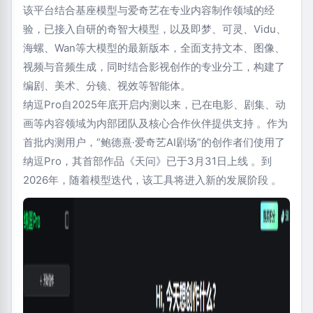
该平台结合基座模型与爱奇艺在专业内容制作领域的经
验，已接入自研的奇智大模型，以及即梦、可灵、Vidu、
海螺、Wan等大模型的最新版本，全面支持文本、图像、
视频与音频生成，同时结合影视创作的专业分工，构建了
编剧、美术、分镜、视效等智能体。
纳逗Pro自2025年底开启内测以来，已在电影、剧集、动
画等内容领域为内部团队及核心合作伙伴提供支持 。作为
首批内测用户，“鲍德熹·爱奇艺AI剧场”的创作者们使用了
纳逗Pro，其首部作品《天问》已于3月31日上线 。到
2026年，随着模型迭代，该工具将进入新的发展阶段 。