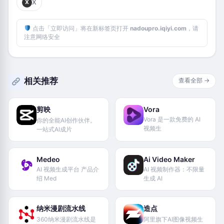
X
X
点击「立即访问」将在新标签页打开
nadoupro.iqiyi.com
，请
注意网络安全
相关推荐
查看全部 →
剪映
Vora
Vora 是一款免费的 AI
你的全能AI创作伙伴。
视频生
一站式Al成片
Medeo
Ai Video Maker
AI 视频生成平台 产品介
AI 视频制作器：不限量
绍 Med
生成 AI
纳米漫剧流水线
造点
360纳米漫剧流水线是
阿里旗下AI图像视频生