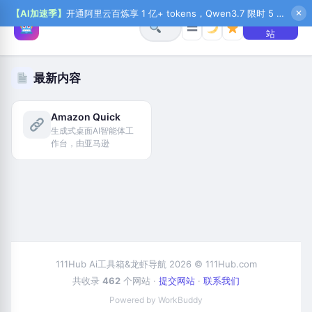
【AI加速季】
开通阿里云百炼享 1 亿+ tokens，Qwen3.7 限时 5 折起，秒悟新注送 1 万积分，加入 OPC 赢百万助力金，QoderWork CN 首月 0 元
✕
+ 提交网
☰
站
最新内容
Amazon Quick
生成式桌面AI智能体工
作台，由亚马逊
111Hub Ai工具箱&龙虾导航 2026 © 111Hub.com
共收录
462
个网站 ·
提交网站
·
联系我们
Powered by WorkBuddy