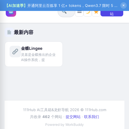
【AI加速季】
开通阿里云百炼享 1 亿+ tokens，Qwen3.7 限时 5 折起，秒悟新注送 1 万积分，加入 OPC 赢百万助力金，QoderWork CN 首月 0 元
✕
+ 提交网
☰
站
最新内容
金蝶Lingee
灵基是金蝶推出的企业
AI操作系统，提
111Hub Ai工具箱&龙虾导航 2026 © 111Hub.com
共收录
462
个网站 ·
提交网站
·
联系我们
Powered by WorkBuddy