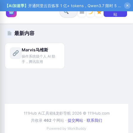
【AI加速季】
开通阿里云百炼享 1 亿+ tokens，Qwen3.7 限时 5 折起，秒悟新注送 1 万积分，加入 OPC 赢百万助力金，QoderWork CN 首月 0 元
✕
+ 提交网
☰
站
最新内容
Marvis马维斯
操作系统级个人 AI 助
手，腾讯应用
111Hub Ai工具箱&龙虾导航 2026 © 111Hub.com
共收录
462
个网站 ·
提交网站
·
联系我们
Powered by WorkBuddy