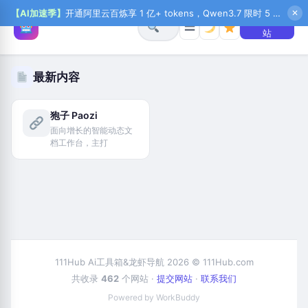
【AI加速季】
开通阿里云百炼享 1 亿+ tokens，Qwen3.7 限时 5 折起，秒悟新注送 1 万积分，加入 OPC 赢百万助力金，QoderWork CN 首月 0 元
✕
+ 提交网
☰
站
最新内容
狍子 Paozi
面向增长的智能动态文
档工作台，主打
111Hub Ai工具箱&龙虾导航 2026 © 111Hub.com
共收录
462
个网站 ·
提交网站
·
联系我们
Powered by WorkBuddy