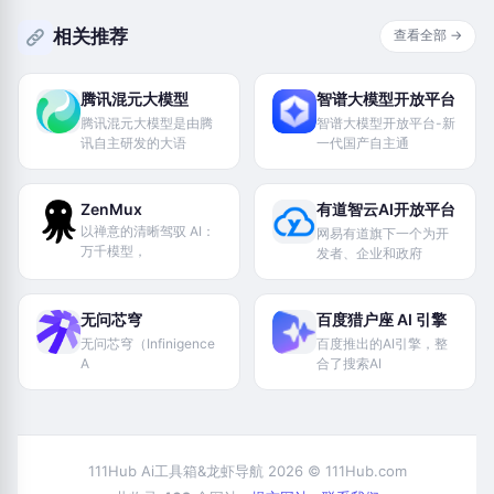
相关推荐
查看全部 →
腾讯混元大模型
智谱大模型开放平台
腾讯混元大模型是由腾
智谱大模型开放平台-新
讯自主研发的大语
一代国产自主通
ZenMux
有道智云AI开放平台
以禅意的清晰驾驭 AI：
网易有道旗下一个为开
万千模型，
发者、企业和政府
无问芯穹
百度猎户座 AI 引擎
无问芯穹（Infinigence
百度推出的AI引擎，整
A
合了搜索AI
111Hub Ai工具箱&龙虾导航 2026 © 111Hub.com