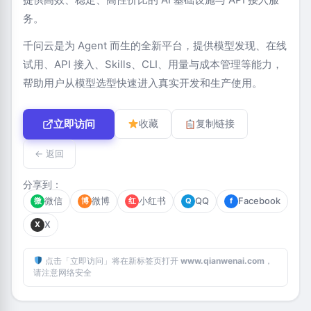
务。
千问云是为 Agent 而生的全新平台，提供模型发现、在线
试用、API 接入、Skills、CLI、用量与成本管理等能力，
帮助用户从模型选型快速进入真实开发和生产使用。
立即访问
收藏
复制链接
← 返回
分享到：
微信
微博
小红书
QQ
Facebook
微
博
红
Q
f
X
X
点击「立即访问」将在新标签页打开
www.qianwenai.com
，
请注意网络安全