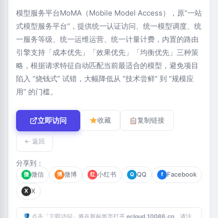
模型服务平台MoMA（Mobile Model Access），原“一站
式模型服务平台“，提供统一认证访问、统一模型调度、统
一服务等级、统一运维运营、统一计量计费，内置的路由
引擎支持「成本优先」「效果优先」「均衡优先」三种策
略，根据请求特征自动匹配当前最适合的模型，避免项目
陷入 “烧钱式” 试错，大幅降低从 “技术尝鲜” 到 “规模应
用” 的门槛。
立即访问
收藏
复制链接
← 返回
分享到：
微信
微博
小红书
QQ
Facebook
微
博
红
Q
f
X
X
点击「立即访问」将在新标签页打开
ecloud.10086.cn
，请注