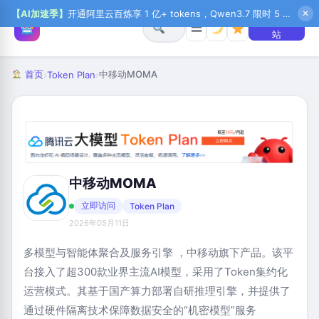
【AI加速季】
开通阿里云百炼享 1 亿+ tokens，Qwen3.7 限时 5 折起，秒悟新注送 1 万积分，加入 OPC 赢百万助力金，QoderWork CN 首月 0 元
✕
+ 提交网
☰
站
首页
中移动MOMA
›
Token Plan
›
中移动MOMA
立即访问
Token Plan
2026年05月11日
多模型与智能体聚合及服务引擎
，中移动旗下产品
。该平
台接入了超300款业界主流AI模型，采用了Token集约化
运营模式
。其基于国产算力部署自研推理引擎，并提供了
通过硬件隔离技术保障数据安全的“机密模型”服务