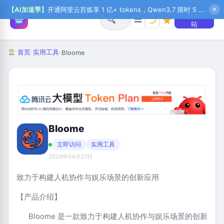
【AI加速季】
开通阿里云百炼享 1 亿+ tokens，Qwen3.7 限时 5 折起，秒悟新注送 1 万积分，加入 OPC 赢百万助力金，QoderWork CN 首月 0 元
✕
+ 提交网
☰
站
首页
实用工具
›
›
Bloome
Bloome
立即访问
实用工具
2026年04月27日
致力于构建人机协作与娱乐场景的创新应用
【产品介绍】
Bloome 是一款致力于构建人机协作与娱乐场景的创新