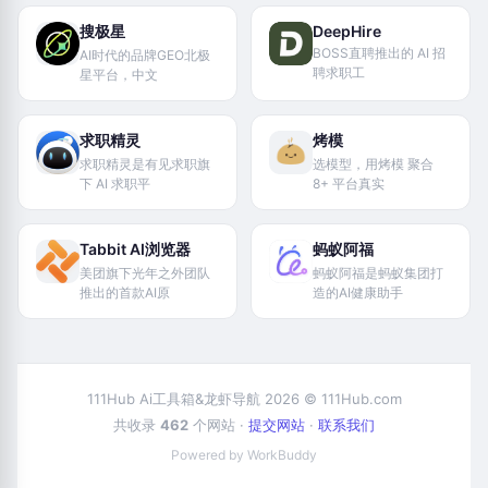
搜极星
DeepHire
BOSS直聘推出的 AI 招
AI时代的品牌GEO北极
聘求职工
星平台，中文
求职精灵
烤模
求职精灵是有见求职旗
选模型，用烤模 聚合
下 AI 求职平
8+ 平台真实
Tabbit AI浏览器
蚂蚁阿福
美团旗下光年之外团队
蚂蚁阿福是蚂蚁集团打
推出的首款AI原
造的AI健康助手
111Hub Ai工具箱&龙虾导航 2026 © 111Hub.com
共收录
462
个网站 ·
提交网站
·
联系我们
Powered by WorkBuddy