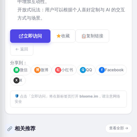
中增加互动性。
开放式玩法：用户可以根据个人喜好定制与 AI 的交互
方式与场景。
立即访问
收藏
复制链接
← 返回
分享到：
微信
微博
小红书
QQ
Facebook
微
博
红
Q
f
X
X
点击「立即访问」将在新标签页打开
bloome.im
，请注意网络
安全
相关推荐
查看全部 →